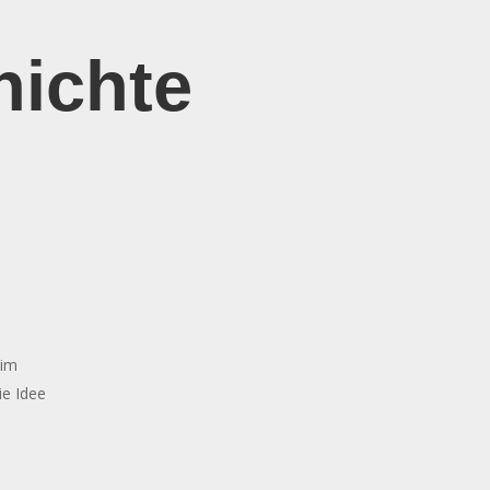
hichte
 im
ie Idee