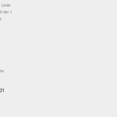
e Linde
h der 1.
e
he.
021