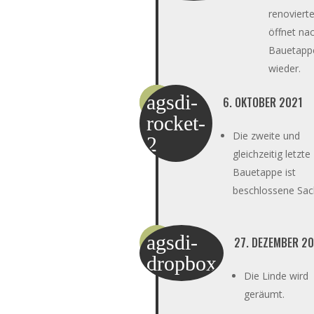
renoviert
öffnet nac
Bauetapp
wieder.
agsdi-
6. OKTOBER 2021
rocket-
Die zweite und
2
gleichzeitig letzte
Bauetappe ist
beschlossene Sac
agsdi-
27. DEZEMBER 2
dropbox
Die Linde wird
geräumt.