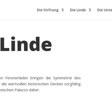
Die Stiftung
Die Linde
Die Unt
 Linde
en Fensterläden bringen die Symmetrie des
ie wertvollen historischen Decken sorgfältig
ienischen Palazzo daher.