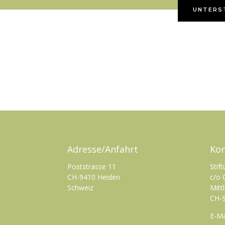
UNTERST
Adresse/Anfahrt
Kon
Poststrasse 11
Stif
CH-9410 Heiden
c/o 
Schweiz
Mitt
CH-9
E-Ma