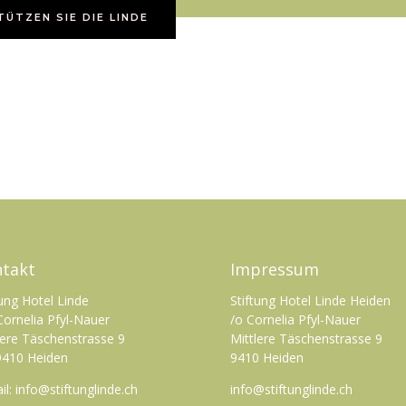
ÜTZEN SIE DIE LINDE
takt
Impressum
tung Hotel Linde
Stiftung Hotel Linde Heiden
Cornelia Pfyl-Nauer
/o Cornelia Pfyl-Nauer
lere Täschenstrasse 9
Mittlere Täschenstrasse 9
410 Heiden
9410 Heiden
il:
info@stiftunglinde.ch
info@stiftunglinde.ch